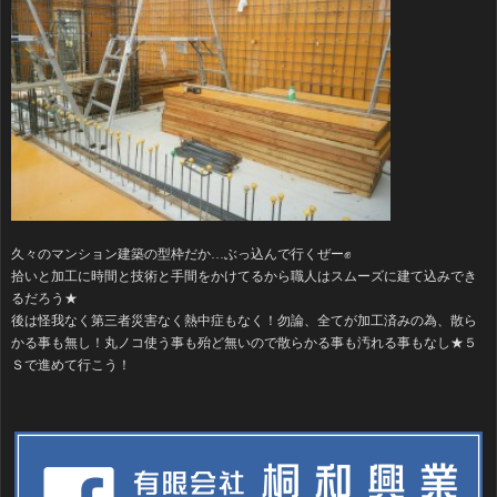
久々のマンション建築の型枠だか…ぶっ込んで行くぜー✊️
拾いと加工に時間と技術と手間をかけてるから職人はスムーズに建て込みでき
るだろう★
後は怪我なく第三者災害なく熱中症もなく！勿論、全てが加工済みの為、散ら
かる事も無し！丸ノコ使う事も殆ど無いので散らかる事も汚れる事もなし★５
Ｓで進めて行こう！