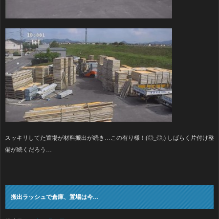
スッキリしてた置場が材料搬出が続き…この有り様！(◎_◎;) しばらく片付け整
備が続くだろう…
搬出ラッシュで倉庫、置場は今…