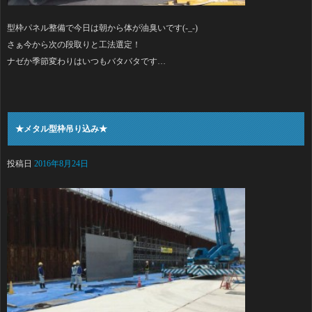
型枠パネル整備で今日は朝から体が油臭いです(-_-)
さぁ今から次の段取りと工法選定！
ナゼか季節変わりはいつもバタバタです…
★メタル型枠吊り込み★
投稿日
2016年8月24日